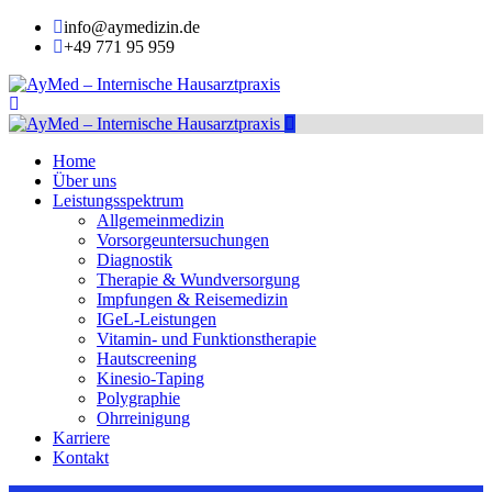
info@aymedizin.de
+49 771 95 959
Home
Über uns
Leistungsspektrum
Allgemeinmedizin
Vorsorgeuntersuchungen
Diagnostik
Therapie & Wundversorgung
Impfungen & Reisemedizin
IGeL-Leistungen
Vitamin- und Funktionstherapie
Hautscreening
Kinesio-Taping
Polygraphie
Ohrreinigung
Karriere
Kontakt