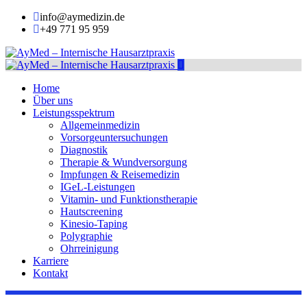
info@aymedizin.de
+49 771 95 959
Home
Über uns
Leistungsspektrum
Allgemeinmedizin
Vorsorgeuntersuchungen
Diagnostik
Therapie & Wundversorgung
Impfungen & Reisemedizin
IGeL-Leistungen
Vitamin- und Funktionstherapie
Hautscreening
Kinesio-Taping
Polygraphie
Ohrreinigung
Karriere
Kontakt