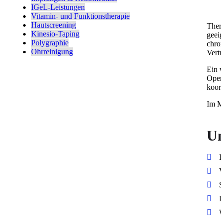
IGeL-Leistungen
Vitamin- und Funktionstherapie
Hautscreening
Ther
Kinesio-Taping
geei
Polygraphie
chro
Ohrreinigung
Vert
Ein 
Oper
koor
Im M
Un