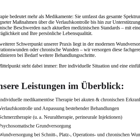
apie bedeutet mehr als Medikamente: Sie umfasst das gesamte Spektru
gneter Maßnahmen über die Verlaufskontrolle bis hin zur Unterstützun
nische Beschwerden nach aktuellen medizinischen Standards – mit ein
räglichkeit und Ihre persönliche Lebensqualität.
weiterer Schwerpunkt unserer Praxis liegt in der modernen Wundversor
ationswunden oder chronische Wunden – wir versorgen diese fachgere
dinieren bei Bedarf weitere Behandlungsschritte.
ittelpunkt steht dabei immer: Ihre individuelle Situation und eine einfü
sere Leistungen im Überblick:
Individuelle medikamentöse Therapie bei akuten & chronischen Erkra
Verlaufskontrolle und Anpassung bestehender Behandlungen
Schmerztherapie (u. a. Neuraltherapie, perineurale Injektionen)
Psychosomatische Grundversorgung
Wundversorgung bei Schnitt-, Platz-, Operations- und chronischen Wu