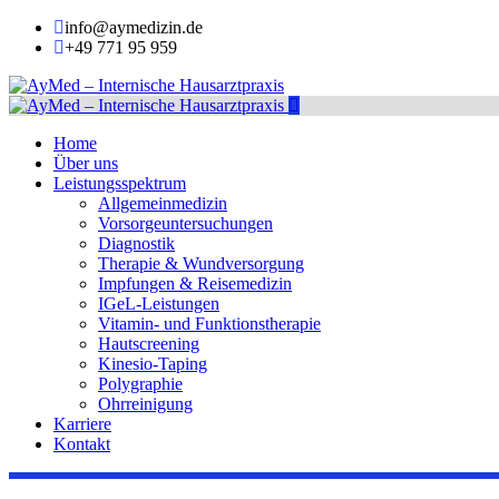
info@aymedizin.de
+49 771 95 959
Home
Über uns
Leistungsspektrum
Allgemeinmedizin
Vorsorgeuntersuchungen
Diagnostik
Therapie & Wundversorgung
Impfungen & Reisemedizin
IGeL-Leistungen
Vitamin- und Funktionstherapie
Hautscreening
Kinesio-Taping
Polygraphie
Ohrreinigung
Karriere
Kontakt