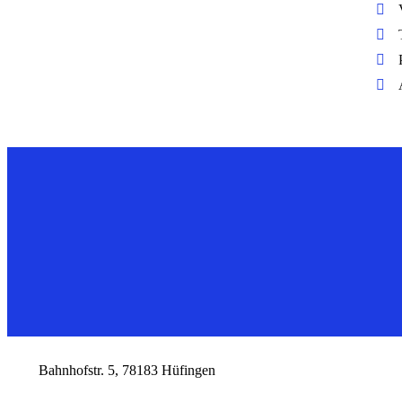
AyMed - Die Praxis Ihres 
Kontakt
Bahnhofstr. 5, 78183 Hüfingen