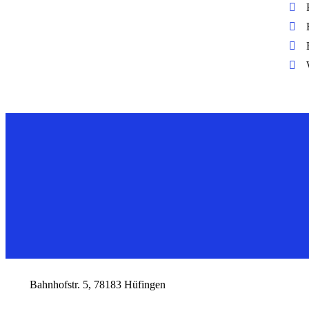
AyMed - Die Praxis Ihres 
Kontakt
Bahnhofstr. 5, 78183 Hüfingen