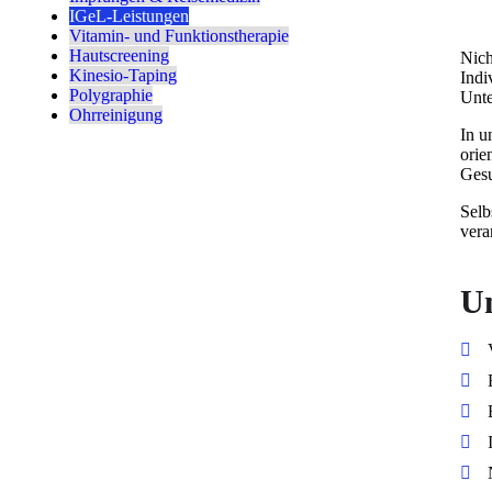
IGeL-Leistungen
Vitamin- und Funktionstherapie
Hautscreening
Nich
Kinesio-Taping
Indi
Polygraphie
Unte
Ohrreinigung
In u
orie
Gesu
Selb
vera
Un