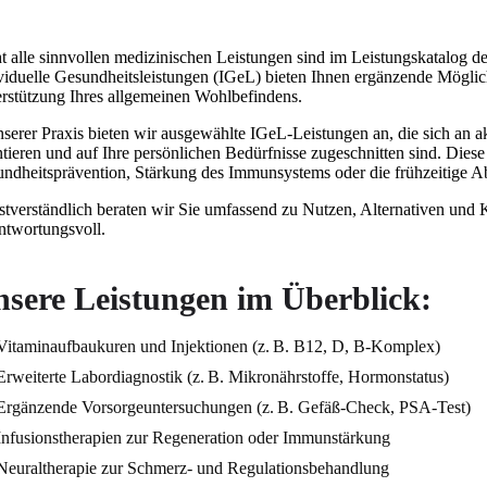
t alle sinnvollen medizinischen Leistungen sind im Leistungskatalog d
viduelle Gesundheitsleistungen (IGeL) bieten Ihnen ergänzende Mögli
rstützung Ihres allgemeinen Wohlbefindens.
nserer Praxis bieten wir ausgewählte IGeL-Leistungen an, die sich an 
ntieren und auf Ihre persönlichen Bedürfnisse zugeschnitten sind. Diese
ndheitsprävention, Stärkung des Immunsystems oder die frühzeitige A
stverständlich beraten wir Sie umfassend zu Nutzen, Alternativen und K
ntwortungsvoll.
sere Leistungen im Überblick:
Vitaminaufbaukuren und Injektionen (z. B. B12, D, B-Komplex)
Erweiterte Labordiagnostik (z. B. Mikronährstoffe, Hormonstatus)
Ergänzende Vorsorgeuntersuchungen (z. B. Gefäß-Check, PSA-Test)
Infusionstherapien zur Regeneration oder Immunstärkung
Neuraltherapie zur Schmerz- und Regulationsbehandlung