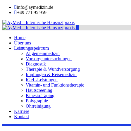
info@aymedizin.de
+49 771 95 959
Home
Über uns
Leistungsspektrum
Allgemeinmedizin
Vorsorgeuntersuchungen
Diagnostik
Therapie & Wundversorgung
Impfungen & Reisemedizin
IGeL-Leistungen
Vitamin- und Funktionstherapie
Hautscreening
Kinesio-Taping
Polygraphie
Ohrreinigung
Karriere
Kontakt