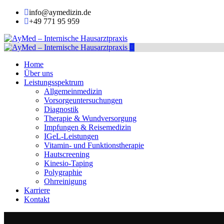
info@aymedizin.de
+49 771 95 959
Home
Über uns
Leistungsspektrum
Allgemeinmedizin
Vorsorgeuntersuchungen
Diagnostik
Therapie & Wundversorgung
Impfungen & Reisemedizin
IGeL-Leistungen
Vitamin- und Funktionstherapie
Hautscreening
Kinesio-Taping
Polygraphie
Ohrreinigung
Karriere
Kontakt