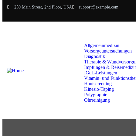
250 Main Street, 2nd Floor, USA
support@example.com
Home
Über uns
Leistungsspektrum
Allgemeinmedizin
Vorsorgeuntersuchungen
Diagnostik
Therapie & Wundversorgu
Impfungen & Reisemedizi
IGeL-Leistungen
Vitamin- und Funktionsthe
Hautscreening
Kinesio-Taping
Polygraphie
Ohrreinigung
Karriere
Kontakt