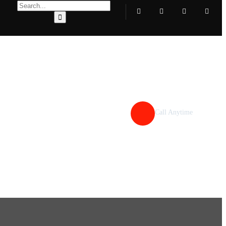
Call Anytime
+ 1 (38) 776-068