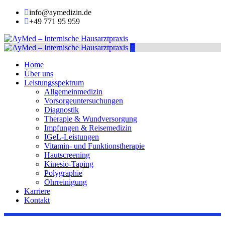
info@aymedizin.de
+49 771 95 959
Home
Über uns
Leistungsspektrum
Allgemeinmedizin
Vorsorgeuntersuchungen
Diagnostik
Therapie & Wundversorgung
Impfungen & Reisemedizin
IGeL-Leistungen
Vitamin- und Funktionstherapie
Hautscreening
Kinesio-Taping
Polygraphie
Ohrreinigung
Karriere
Kontakt